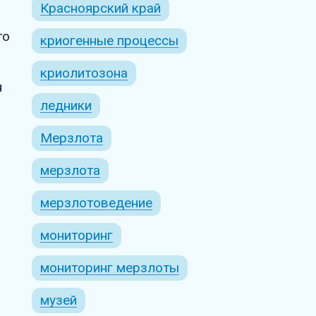
Красноярский край
то
криогенные процессы
криолитозона
я
ледники
Мерзлота
мерзлота
мерзлотоведение
мониторинг
мониторинг мерзлоты
музей