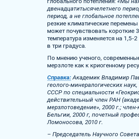
глобального потепления:
«Мы на
двенадцатитысячелетнего перио
период, а не глобальное потепле
резкие климатические перемены 
может почувствовать короткие 3
температура изменяется на 1,5-2
в три градуса.
По мнению ученого, современные
мерзлоте как к криогенному ресу
Справка:
Академик Владимир Пав
геолого-минералогических наук, 
СССР по специальности «Геокриол
действительный член РАН (акаде
мерзлотоведение», 2000 г.; чле
Бельгии, 2000 г, почетный профе
Ломоносова, 2010 г.
– Председатель Научного Совета