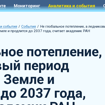
оте
Мониторинг
Аналитика и события
 и события
События
Не глобальное потепление, а ледников
емле и продлится до 2037 года, считает академик РАН
ное потепление,
вый период
 Земле и
до 2037 года,