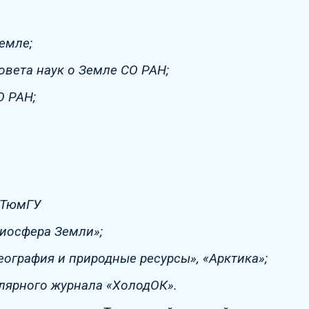
емле;
овета наук о Земле СО РАН;
О РАН;
 ТюмГУ
риосфера Земли»;
еография и природные ресурсы», «Арктика»;
лярного журнала «ХолодОК».