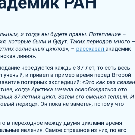
кадемик РАН
льным, и тогда вы будете правы. Потепление –
ия, которые были и будут. Таких периодов много 
летних солнечных циклов»,
–
рассказал
академик
ская линия».
лодание чередуются каждые 37 лет, то есть весь
л ученый, и привел в пример время перед Второй
развитие полярных экспедиций:
«Это как раз связа
етнее, когда Арктика начала освобождаться ото
одный 37-летний цикл. Затем его сменил теплый. И
ковый период»
. Он пока не заметен, потому что
то в переходное между двумя циклами время
льные явления. Самое страшное из них, по его