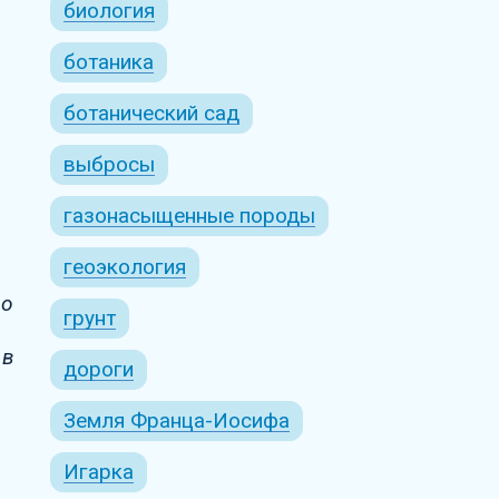
биология
ботаника
ботанический сад
–
выбросы
газонасыщенные породы
геоэкология
но
грунт
 в
дороги
Земля Франца-Иосифа
Игарка