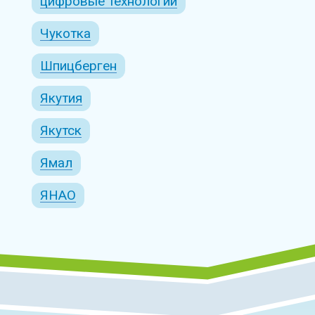
цифровые технологии
Чукотка
Шпицберген
Якутия
Якутск
Ямал
ЯНАО