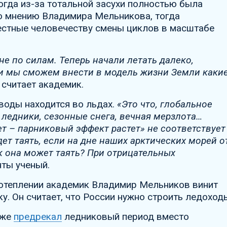
огда из-за тотальной засухи полностью была
о мнению Владимира Мельникова, тогда
стные человечеству смены циклов в масштабе
не по силам. Теперь начали летать далеко,
, и мы сможем внести в модель жизни Земли какие
 считает академик.
 воды находится во льдах.
«Это что, глобальное
 ледники, сезонные снега, вечная мерзлота…
т – парниковый эффект растет» не соответствует
дет таять, если на дне наших арктических морей о
ак она может таять? При отрицательных
ты ученый.
потеплении академик Владимир Мельников винит
. Он считает, что России нужно строить ледоход
уже
предрекал
ледниковый период вместо