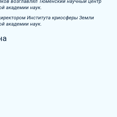
ьников возглавлял Тюменский научный центр
ой академии наук.
я директором Института криосферы Земли
ой академии наук.
на