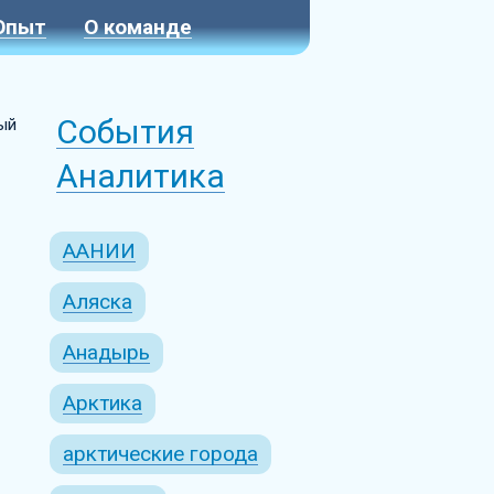
Опыт
О команде
События
ый
Аналитика
ААНИИ
Аляска
Анадырь
Арктика
арктические города