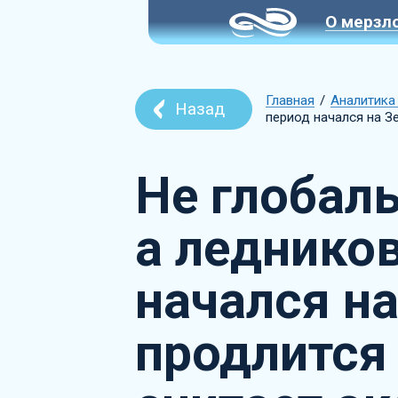
О мерзл
Главная
Аналитика
Назад
период начался на З
Не глобаль
а леднико
начался на
продлится 