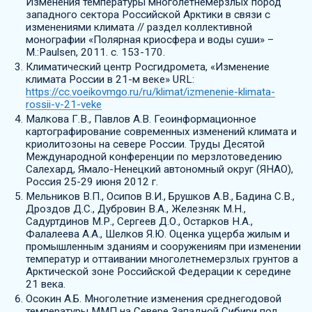
Изменения температуры многолетнемерзлых пород
западного сектора Российской Арктики в связи с
изменениями климата // раздел коллективной
монографии «Полярная криосфера и воды суши» –
М.:Paulsen, 2011. c. 153-170.
Климатический центр Росгидромета, «Изменение
климата России в 21-м веке» URL:
https://cc.voeikovmgo.ru/ru/klimat/izmenenie-klimata-
rossii-v-21-veke
Малкова Г.В., Павлов А.В. Геоинформационное
картографирование современных изменений климата и
криолитозоны на севере России. Труды Десятой
Международной конференции по мерзлотоведению
Салехард, Ямало-Ненецкий автономный округ (ЯНАО),
Россия 25-29 июня 2012 г.
Мельников В.П., Осипов В.И., Брушков А.В., Бадина С.В.,
Дроздов Д.С., Дубровин В.А., Железняк М.Н.,
Садуртдинов М.Р., Сергеев Д.О., Остарков Н.А.,
Фалалеева А.А., Шелков Я.Ю. Оценка ущерба жилым и
промышленным зданиям и сооружениям при изменении
температур и оттаивании многолетнемерзлых грунтов а
Арктической зоне Российской Федерации к середине
21 века.
Осокин А.Б. Многолетние изменения среднегодовой
температуры ММП на Севере Западной Сибири под